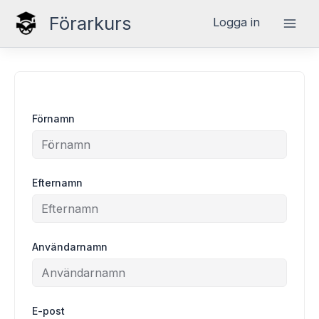
Hoppa
Förarkurs
Logga in
till
innehåll
Förnamn
Efternamn
Användarnamn
E-post