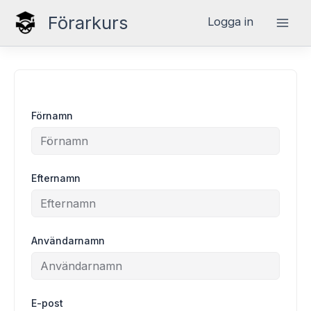
Hoppa
Förarkurs
Logga in
till
innehåll
Förnamn
Efternamn
Användarnamn
E-post