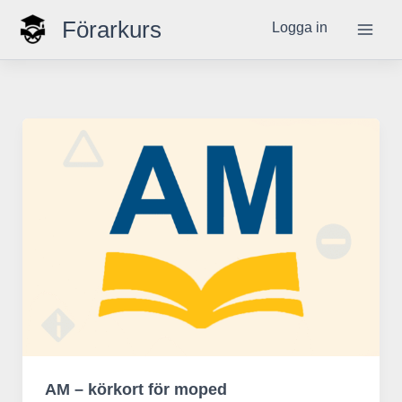
Hoppa
Förarkurs
Logga in
till
innehåll
AM – körkort för moped