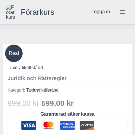
mängd
Hoppa
Förarkurs
Logga in
till
innehåll
Juridik
Det
Det
Rea!
och
Rättsregler
ursprungliga
nuvarande
Taxitrafiktillstånd
mängd
priset
priset
Juridik och Rättsregler
var:
är:
Kategori:
Taxitrafiktillstånd
999,00 kr.
599,00 kr.
999,00
kr
599,00
kr
Garanterad säker kassa