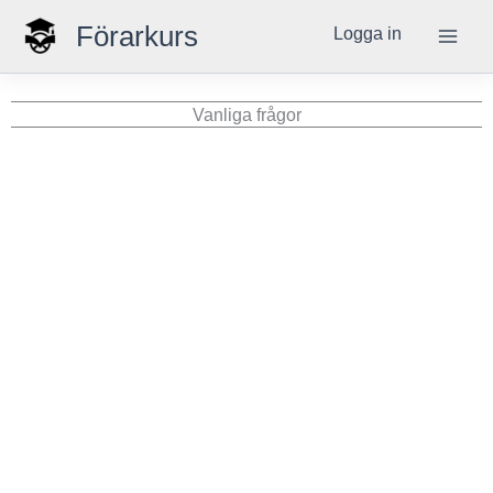
Hoppa
Förarkurs
Logga in
till
innehåll
Vanliga frågor