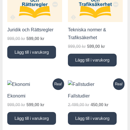
var:
är:
var:
är:
999,00 kr.
599,00 kr.
999,00 kr.
599,00 kr.
Juridik och Rättsregler
Tekniska normer &
Trafiksäkerhet
999,00
kr
599,00
kr
999,00
kr
599,00
kr
Lägg till i varukorg
Lägg till i varukorg
Det
Det
Det
Det
Rea!
Rea!
ursprungliga
nuvarande
ursprungliga
nuvarande
priset
priset
priset
priset
Ekonomi
Fallstudier
var:
är:
var:
är:
999,00 kr.
599,00 kr.
2.499,00 kr.
450,00 kr.
999,00
kr
599,00
kr
2.499,00
kr
450,00
kr
Lägg till i varukorg
Lägg till i varukorg