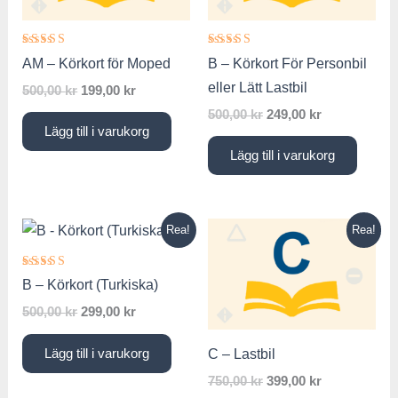
Betygsatt
Betygsatt
AM – Körkort för Moped
B – Körkort För Personbil
5.00
5.00
av 5
av 5
eller Lätt Lastbil
500,00
kr
199,00
kr
500,00
kr
249,00
kr
Lägg till i varukorg
Lägg till i varukorg
Det
Det
Det
Det
Rea!
Rea!
ursprungliga
nuvarande
ursprungliga
nuvarande
priset
priset
priset
priset
var:
är:
var:
är:
Betygsatt
B – Körkort (Turkiska)
5.00
500,00 kr.
299,00 kr.
750,00 kr.
399,00 kr.
av 5
500,00
kr
299,00
kr
C – Lastbil
Lägg till i varukorg
750,00
kr
399,00
kr