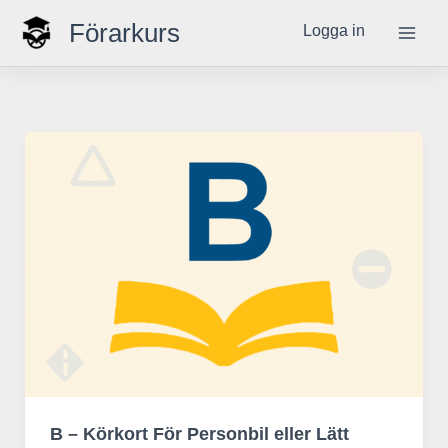
Hoppa
Förarkurs
Logga in
till
innehåll
B – Körkort För Personbil eller Lätt