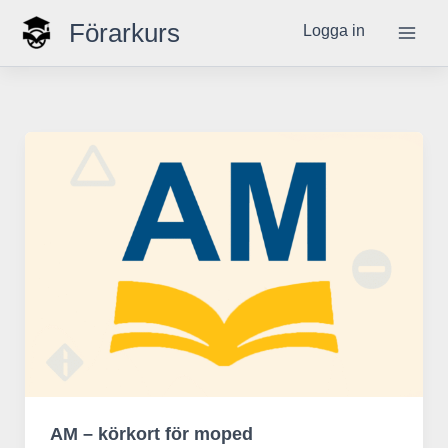
Hoppa
Förarkurs
Logga in
till
innehåll
AM – körkort för moped