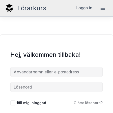
Hoppa
Förarkurs
Logga in
till
innehåll
Hej, välkommen tillbaka!
Håll mig inloggad
Glömt lösenord?