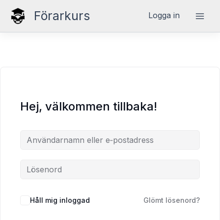
Hoppa
Förarkurs
Logga in
till
innehåll
Hej, välkommen tillbaka!
Håll mig inloggad
Glömt lösenord?