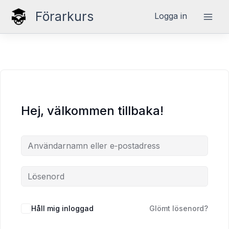
Hoppa
Förarkurs
Logga in
till
innehåll
Hej, välkommen tillbaka!
Håll mig inloggad
Glömt lösenord?