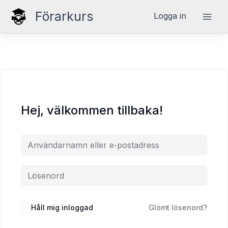
Hoppa
Förarkurs
Logga in
till
innehåll
Hej, välkommen tillbaka!
Håll mig inloggad
Glömt lösenord?