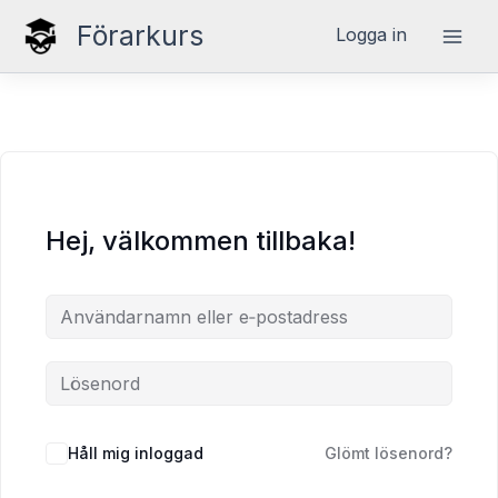
Hoppa
Förarkurs
Logga in
till
innehåll
Hej, välkommen tillbaka!
Håll mig inloggad
Glömt lösenord?