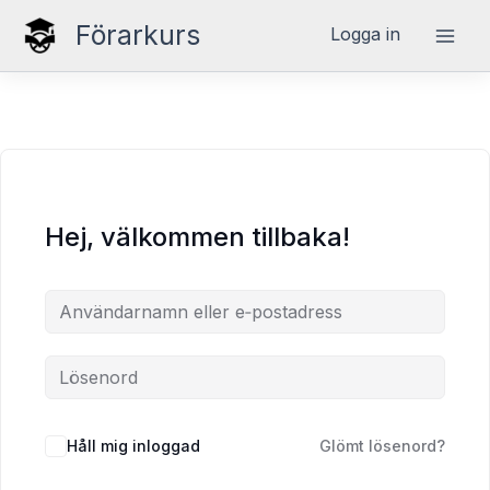
Hoppa
Förarkurs
Logga in
till
innehåll
Hej, välkommen tillbaka!
Håll mig inloggad
Glömt lösenord?