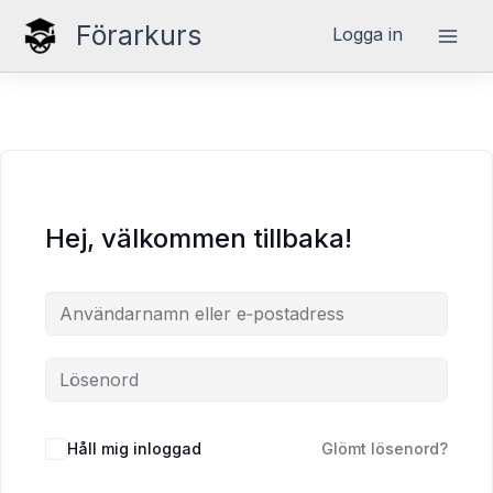
Hoppa
Förarkurs
Logga in
till
innehåll
Hej, välkommen tillbaka!
Håll mig inloggad
Glömt lösenord?