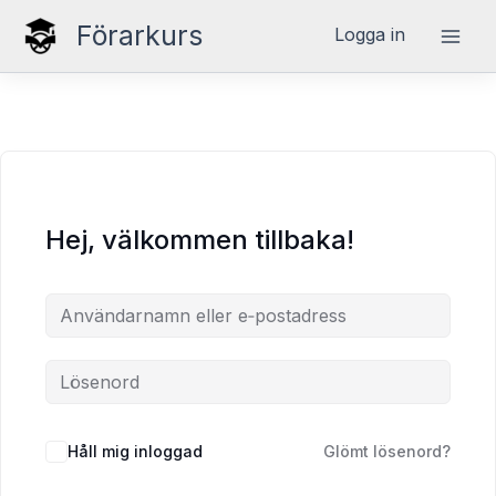
Hoppa
Förarkurs
Logga in
till
innehåll
Hej, välkommen tillbaka!
Håll mig inloggad
Glömt lösenord?