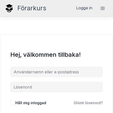
Hoppa
Förarkurs
Logga in
till
innehåll
Hej, välkommen tillbaka!
Håll mig inloggad
Glömt lösenord?