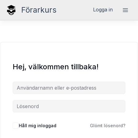
Hoppa
Förarkurs
Logga in
till
innehåll
Hej, välkommen tillbaka!
Håll mig inloggad
Glömt lösenord?