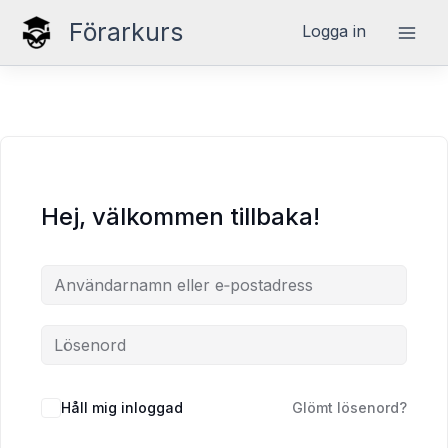
Hoppa
Förarkurs
Logga in
till
innehåll
Hej, välkommen tillbaka!
Håll mig inloggad
Glömt lösenord?