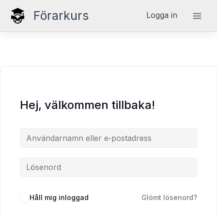
Hoppa
Förarkurs
Logga in
till
innehåll
Hej, välkommen tillbaka!
Håll mig inloggad
Glömt lösenord?