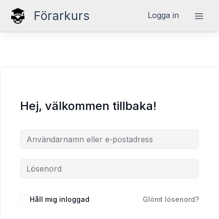
Hoppa
Förarkurs
Logga in
till
innehåll
Hej, välkommen tillbaka!
Håll mig inloggad
Glömt lösenord?