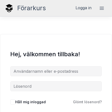
Hoppa
Förarkurs
Logga in
till
innehåll
Hej, välkommen tillbaka!
Håll mig inloggad
Glömt lösenord?