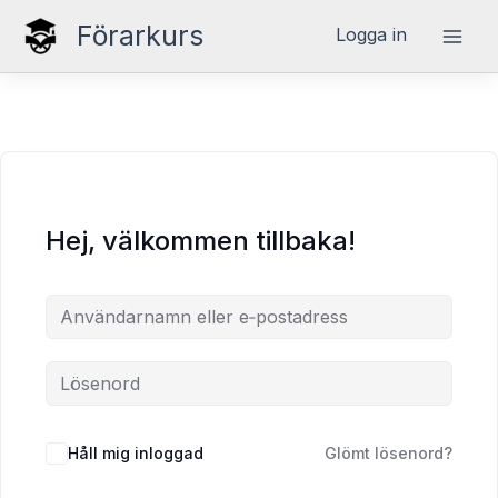
Hoppa
Förarkurs
Logga in
till
innehåll
Hej, välkommen tillbaka!
Håll mig inloggad
Glömt lösenord?