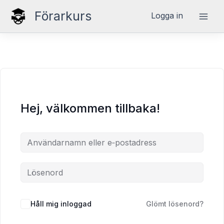
Hoppa
Förarkurs
Logga in
till
innehåll
Hej, välkommen tillbaka!
Håll mig inloggad
Glömt lösenord?