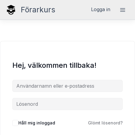
Hoppa
Förarkurs
Logga in
till
innehåll
Hej, välkommen tillbaka!
Håll mig inloggad
Glömt lösenord?