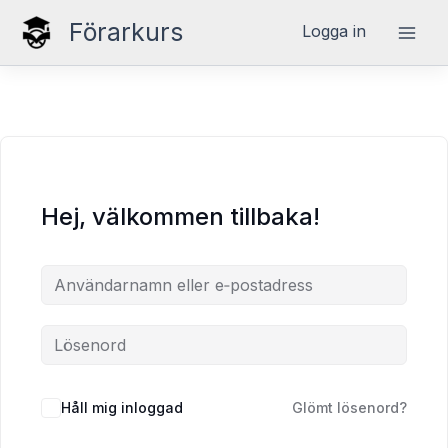
Hoppa
Förarkurs
Logga in
till
innehåll
Hej, välkommen tillbaka!
Håll mig inloggad
Glömt lösenord?