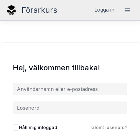
Hoppa
Förarkurs
Logga in
till
innehåll
Hej, välkommen tillbaka!
Håll mig inloggad
Glömt lösenord?