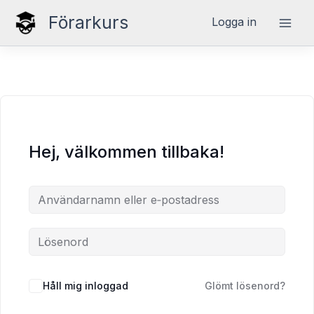
Hoppa
Förarkurs
Logga in
till
innehåll
Hej, välkommen tillbaka!
Håll mig inloggad
Glömt lösenord?