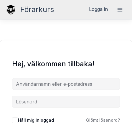
Hoppa
Förarkurs
Logga in
till
innehåll
Hej, välkommen tillbaka!
Håll mig inloggad
Glömt lösenord?