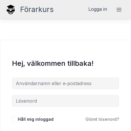
Hoppa
Förarkurs
Logga in
till
innehåll
Hej, välkommen tillbaka!
Håll mig inloggad
Glömt lösenord?