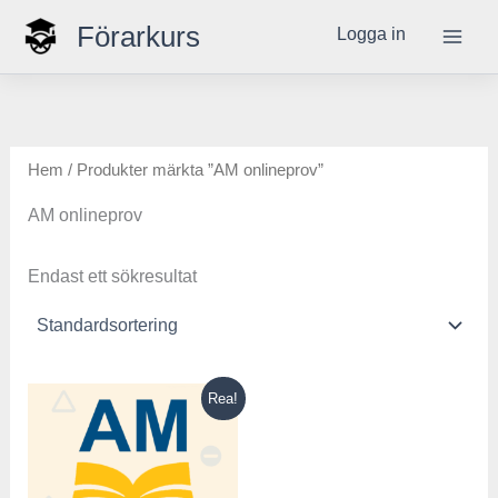
Hoppa
Förarkurs
Logga in
till
innehåll
Hem
/ Produkter märkta ”AM onlineprov”
AM onlineprov
Endast ett sökresultat
Det
Det
Rea!
ursprungliga
nuvarande
priset
priset
var:
är:
500,00 kr.
199,00 kr.