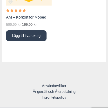
Betygsatt
AM – Körkort för Moped
5.00
av 5
500,00
kr
199,00
kr
Lägg till i varukorg
Användarvillkor
Ångerrätt och Återbetalning
Integritetspolicy