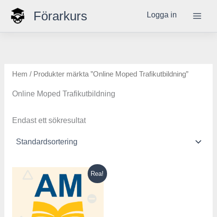
Hoppa
Förarkurs
Logga in
till
innehåll
Hem
/ Produkter märkta ”Online Moped Trafikutbildning”
Online Moped Trafikutbildning
Endast ett sökresultat
Det
Det
Rea!
ursprungliga
nuvarande
priset
priset
var:
är:
500,00 kr.
199,00 kr.