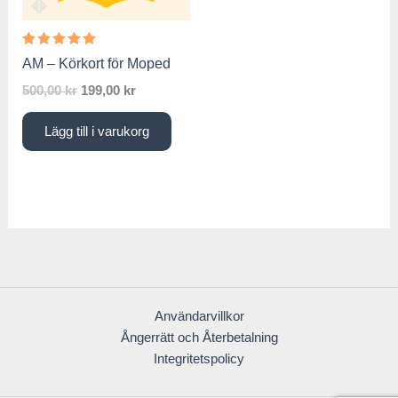
Betygsatt
AM – Körkort för Moped
5.00
av 5
500,00
kr
199,00
kr
Lägg till i varukorg
Användarvillkor
Ångerrätt och Återbetalning
Integritetspolicy