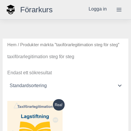
Hoppa
Förarkurs
Logga in
till
innehåll
Hem
/ Produkter märkta ”taxiförarlegitimation steg för steg”
taxiförarlegitimation steg för steg
Endast ett sökresultat
Det
Det
Rea!
ursprungliga
nuvarande
priset
priset
var:
är:
1.000,00 kr.
499,00 kr.