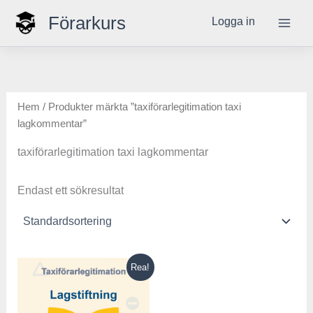
Hoppa
Förarkurs
Logga in
till
innehåll
Hem
/ Produkter märkta ”taxiförarlegitimation taxi
lagkommentar”
taxiförarlegitimation taxi lagkommentar
Endast ett sökresultat
Det
Det
Rea!
ursprungliga
nuvarande
priset
priset
var:
är: