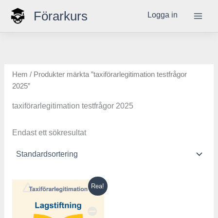
Hoppa
Förarkurs
Logga in
till
innehåll
Hem
/ Produkter märkta ”taxiförarlegitimation testfrågor
2025”
taxiförarlegitimation testfrågor 2025
Endast ett sökresultat
Det
Det
Rea!
ursprungliga
nuvarande
priset
priset
var:
är: