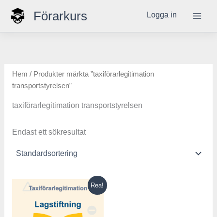
Hoppa
Förarkurs
Logga in
till
innehåll
Hem
/ Produkter märkta ”taxiförarlegitimation
transportstyrelsen”
taxiförarlegitimation transportstyrelsen
Endast ett sökresultat
Det
Det
Rea!
ursprungliga
nuvarande
priset
priset
var:
är: